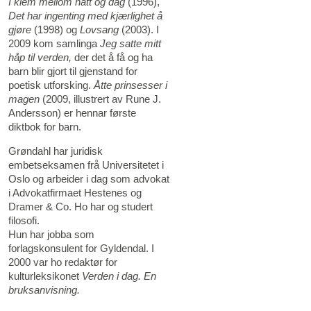
I klem mellom natt og dag
(1996),
Det har ingenting med kjærlighet å
gjøre
(1998) og
Lovsang
(2003). I
2009 kom samlinga
Jeg satte mitt
håp til verden,
der det å få og ha
barn blir gjort til gjenstand for
poetisk utforsking.
Åtte prinsesser i
magen
(2009, illustrert av Rune J.
Andersson) er hennar første
diktbok for barn.
Grøndahl har juridisk
embetseksamen frå Universitetet i
Oslo og arbeider i dag som advokat
i Advokatfirmaet Hestenes og
Dramer & Co. Ho har og studert
filosofi.
Hun har jobba som
forlagskonsulent for Gyldendal. I
2000 var ho redaktør for
kulturleksikonet
Verden i dag. En
bruksanvisning.