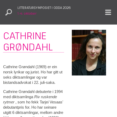
LITTERATURSYMPOSIET I ODDA 2026
1.–4. oktober
CATHRINE
GRØNDAHL
Cathrine Grøndahl (1969) er ein
norsk lyrikar og jurist. Ho har gitt ut
seks diktsamlingar og var
bistandsadvokat i 22. juli-saka.
Cathrine Grøndahl debuterte i 1994
med diktsamlinga
Riv ruskende
rytmer
, som ho fekk Tarjei Vesaas'
debutantpris for. Ho har seinare
utgitt 6 diktsamlingar, mellom andre