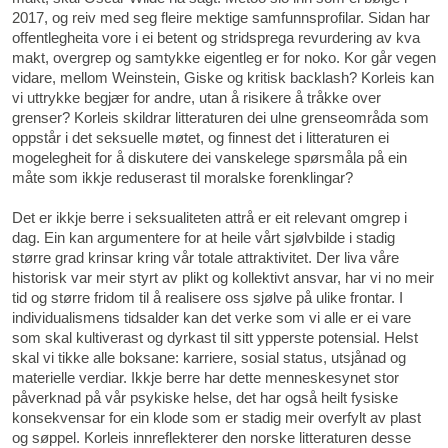
2017, og reiv med seg fleire mektige samfunnsprofilar. Sidan har
offentlegheita vore i ei betent og stridsprega revurdering av kva
makt, overgrep og samtykke eigentleg er for noko. Kor går vegen
vidare, mellom Weinstein, Giske og kritisk backlash? Korleis kan
vi uttrykke begjær for andre, utan å risikere å tråkke over
grenser? Korleis skildrar litteraturen dei ulne grenseområda som
oppstår i det seksuelle møtet, og finnest det i litteraturen ei
mogelegheit for å diskutere dei vanskelege spørsmåla på ein
måte som ikkje reduserast til moralske forenklingar?
Det er ikkje berre i seksualiteten attrå er eit relevant omgrep i
dag. Ein kan argumentere for at heile vårt sjølvbilde i stadig
større grad krinsar kring vår totale attraktivitet. Der liva våre
historisk var meir styrt av plikt og kollektivt ansvar, har vi no meir
tid og større fridom til å realisere oss sjølve på ulike frontar. I
individualismens tidsalder kan det verke som vi alle er ei vare
som skal kultiverast og dyrkast til sitt ypperste potensial. Helst
skal vi tikke alle boksane: karriere, sosial status, utsjånad og
materielle verdiar. Ikkje berre har dette menneskesynet stor
påverknad på vår psykiske helse, det har også heilt fysiske
konsekvensar for ein klode som er stadig meir overfylt av plast
og søppel. Korleis innreflekterer den norske litteraturen desse