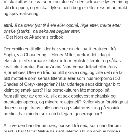
Vi skal utforske kva som kan skje når den seksuelle lysten riv og
slit i kroppen, og vi skal dykke ned i begjær etter ressursar, makt
og sjølvrealisering.
attrå: å ha sterk lyst til å eie eller oppnå, hige etter, trakte etter,
ønske (sterkt), ha seksuelt begjær etter.
- Det Norske Akademis ordbok
Der erotikken til alle tider har vore ein del av litteraturen, frå
Sapfo, via Chaucer og til Henry Miller, verkar det i dag å
eksistere eit skarpare skilje mellom erotisk litteratur og såkalla
kvalitetslitteratur. Kunne Anaïs Nins Venusdeltaet eller Jens
Bjørneboes Uten en tråd ha blitt skrive i dag, og ville det i så fall
blitt motteke som seriøs litteratur eller som husmorporno i 50
Shades of Grey-kategorien? Har utførlege sexskildringar blitt
kleint og smaklaust? Har pornokulturen fått monopol på
framstillingar av erotikk, slik at sex opplevest mekanisk og
prestasjonsprega, og mindre relasjonelt? Kvifor visar forskinga at
dagens unge, trass i alle nudes og sjølvframstilling på sosiale
medier, har mindre sex enn tidlegare generasjonar?
Alt i verden handlar om sex, bortsett frå sex, som handlar om
makt, skal Oscar Wilde ha sagt. Metoo slo inn som ei bølge i