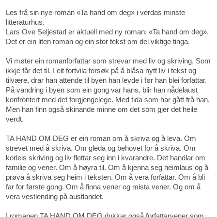
Les frå sin nye roman «Ta hand om deg» i verdas minste
litteraturhus.
Lars Ove Seljestad er aktuell med ny roman: «Ta hand om deg».
Det er ein liten roman og ein stor tekst om dei viktige tinga.
Vi møter ein romanforfattar som strevar med liv og skriving. Som
ikkje får det til. I eit fortvila forsøk på å blåsa nytt liv i tekst og
tilvære, drar han attende til byen han levde i før han blei forfattar.
På vandring i byen som ein gong var hans, blir han nådelaust
konfrontert med det forgjengelege. Med tida som har gått frå han.
Men han finn også skinande minne om det som gjer det heile
verdt.
TA HAND OM DEG er ein roman om å skriva og å leva. Om
strevet med å skriva. Om gleda og behovet for å skriva. Om
korleis skriving og liv flettar seg inn i kvarandre. Det handlar om
familie og vener. Om å høyra til. Om å kjenna seg heimlaus og å
prøva å skriva seg heim i teksten. Om å vera forfattar. Om å bli
far for første gong. Om å finna vener og mista vener. Og om å
vera vestlending på austlandet.
I romanen TA HAND OM DEG dukkar også forfattarvener som