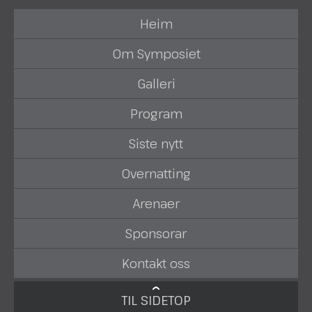
Heim
Om Symposiet
Galleri
Program
Siste nytt
Overnatting
Arenaer
Sponsorar
Kontakt oss
TIL SIDETOP