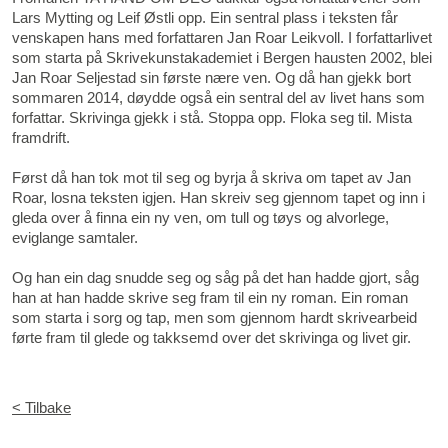
Lars Mytting og Leif Østli opp. Ein sentral plass i teksten får
venskapen hans med forfattaren Jan Roar Leikvoll. I forfattarlivet
som starta på Skrivekunstakademiet i Bergen hausten 2002, blei
Jan Roar Seljestad sin første nære ven. Og då han gjekk bort
sommaren 2014, døydde også ein sentral del av livet hans som
forfattar. Skrivinga gjekk i stå. Stoppa opp. Floka seg til. Mista
framdrift.
Først då han tok mot til seg og byrja å skriva om tapet av Jan
Roar, losna teksten igjen. Han skreiv seg gjennom tapet og inn i
gleda over å finna ein ny ven, om tull og tøys og alvorlege,
eviglange samtaler.
Og han ein dag snudde seg og såg på det han hadde gjort, såg
han at han hadde skrive seg fram til ein ny roman. Ein roman
som starta i sorg og tap, men som gjennom hardt skrivearbeid
førte fram til glede og takksemd over det skrivinga og livet gir.
< Tilbake